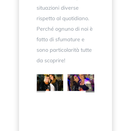
situazioni diverse
rispetto al quotidiano.
Perché ognuno di noi è
fatto di sfumature e
sono particolarità tutte
da scoprire!